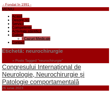
- Fondat în 1991 -
MENIU
Acasă
Despre noi
Servicii
Competențe
Activitate științifică
Galerie
-
Cazuri Medicale
Contact
Etichetă:
neurochirurgie
Home
»
Posts Tagged "neurochirurgie"
Congresului Internațional de
Neurologie, Neurochirurgie și
Patologie comportamentală
26 iunie 2023