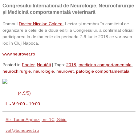
Congresului Internațional de Neurologie, Neurochirurgie
și Medicină comportamentală veterinară
Domnul
Doctor Nicolae Coldea
, Lector și membru în comitetul de
organizare a celei de a doua ediții a Congresului, a confirmat oficial
participarea la dezbaterile din perioada 7-9 Iunie 2018 ce vor avea
loc în Cluj Napoca.
www.neurovet.ro
Posted in
Footer
,
Noutăți
| Tags:
2018
,
medicina comportamentala
,
neurochirurgie
,
neurologie
,
neurovet
,
patologie comportamentala
(4.9/5)
L - V
9:00 - 19:00
Str. Tudor Arghezi, nr. 1C, Sibiu
vet@buneavet.ro