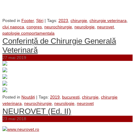
Posted in
Footer
,
Știri
| Tags:
2023
,
chirurgie
,
chirurgie veterinara
,
cluj napoca
,
congres
,
neurochirurgie
,
neurologie
,
neurovet
,
patologie comportamentala
Conferință de Chirurgie Generală
Veterinară
27 mai 2019
Posted in
Noutăți
| Tags:
2019
,
bucuresti
,
chirurgie
,
chirurgie
veterinara
,
neurochirurgie
,
neurologie
,
neurovet
NEUROVET (Ed. II)
23 mai 2018