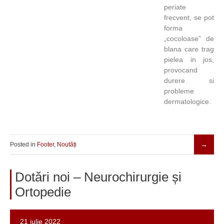
periate
frecvent, se pot
forma
„cocoloase” de
blana care trag
pielea in jos,
provocand
durere si
probleme
dermatologice.
Posted in
Footer
,
Noutăți
Dotări noi – Neurochirurgie și
Ortopedie
21 iulie 2022