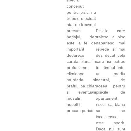
conceput
pentru pisici nu
trebuie efectuat
atat de frecvent
precum
Pisicile care
periajul, dar
traiesc la bloc
este la fel de
naparlesc mai
important
repede si mai
deoarece
des decat cele
curata blana in
care isi petrec
profunzime,
tot timpul intr-
eliminand
un mediu
murdaria si
natural, de
praful, ba chiar
aceea pentru
si eventualii
pisicile de
musafiri
apartament
nepoftiti
riscul ca blana
precum puricii.
sa se
incalceasca
este sporit.
Daca nu sunt