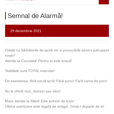
Semnal de Alarmă!
29 decembrie 2021
Odată cu Sărbătorile de iarnă vin și provocările pentru patrupezii
noștri!
Atenție la Ciocolată! Pentru ei este toxică!
Stafidele sunt TOTAL interzise!
De asemenea, fără varză acră! Fără șorici! Fără carne de porc!
Nu le oferiți nuci, dulciuri sau vâsc!
Mare atenție la Xilitol! Este extrem de toxic!
Ultima avertizare este legată de antigel. Țineți-l departe de ei!