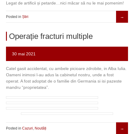
Legat de artificii și petarde…nici măcar să nu le mai pomenim!
Posted in
Știri
Operație fracturi multiple
30 mai 2021
Catel gasit accidentat, cu ambele picioare zdrobite, in Alba Iulia.
Oameni inimosi l-au adus la cabinetul nostru, unde a fost
operat. A fost adoptat de o familie din Germania si isi pazeste
mandru “proprietatea”.
Posted in
Cazuri
,
Noutăți