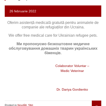
26 februarie 2022
Oferim asistență medicală gratuită pentru animalele de
companie ale refugiaților din Ucraina.
We offer free medical care for Ukrainian refugee pets.
Ми пропонуємо безкоштовне медичне
обслуговування домашніх тварин українських
біженців.
Colaborator Voluntar –
Medic Veterinar
Dr. Dariya Gordienko
Posted in
Noutăți
,
Știri