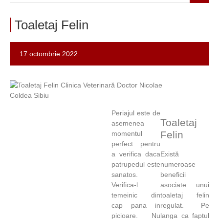
Toaletaj Felin
17 octombrie 2022
Periajul este de
Toaletaj
asemenea
Felin
momentul
perfect pentru
a verifica daca
Există
patrupedul este
numeroase
sanatos.
beneficii
Verifica-l
asociate unui
temeinic din
toaletaj felin
cap pana in
regulat. Pe
picioare. Nu
langa ca faptul