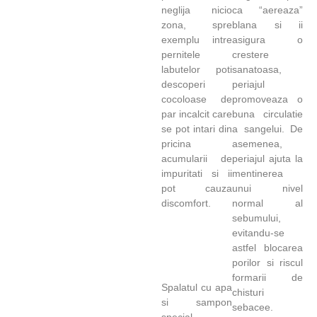
neglija nicio
ca “aereaza”
zona, spre
blana si ii
exemplu intre
asigura o
pernitele
crestere
labutelor poti
sanatoasa,
descoperi
periajul
cocoloase de
promoveaza o
par incalcit care
buna circulatie
se pot intari din
a sangelui. De
pricina
asemenea,
acumularii de
periajul ajuta la
impuritati si ii
mentinerea
pot cauza
unui nivel
discomfort.
normal al
sebumului,
evitandu-se
astfel blocarea
porilor si riscul
formarii de
Spalatul cu apa
chisturi
si sampon
sebacee.
special