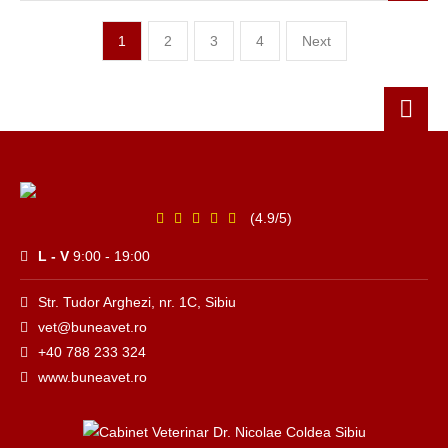
1
2
3
4
Next
(4.9/5)
L - V
9:00 - 19:00
Str. Tudor Arghezi, nr. 1C, Sibiu
vet@buneavet.ro
+40 788 233 324
www.buneavet.ro