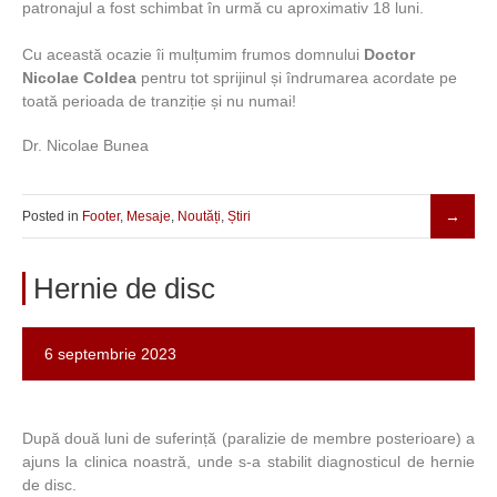
patronajul a fost schimbat în urmă cu aproximativ 18 luni.
Cu această ocazie îi mulțumim frumos domnului
Doctor
Nicolae Coldea
pentru tot sprijinul și îndrumarea acordate pe
toată perioada de tranziție și nu numai!
Dr. Nicolae Bunea
Posted in
Footer
,
Mesaje
,
Noutăți
,
Știri
Hernie de disc
6 septembrie 2023
După două luni de suferință (paralizie de membre posterioare) a
ajuns la clinica noastră, unde s-a stabilit diagnosticul de hernie
de disc.