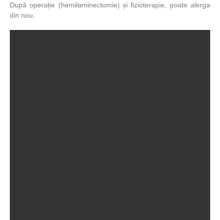
După operație (hemilaminectomie) și fizioterapie, poate alerga
din nou.