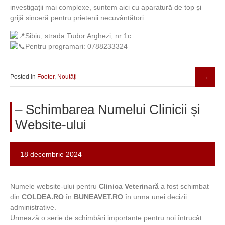
investigații mai complexe, suntem aici cu aparatură de top și
grijă sinceră pentru prietenii necuvântători.
Sibiu, strada Tudor Arghezi, nr 1c
Pentru programari: 0788233324
Posted in
Footer
,
Noutăți
– Schimbarea Numelui Clinicii și
Website-ului
18 decembrie 2024
Numele website-ului pentru
Clinica Veterinară
a fost schimbat
din
COLDEA.RO
în
BUNEAVET.RO
în urma unei decizii
administrative.
Urmează o serie de schimbări importante pentru noi întrucât