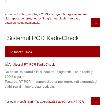
Posted in
Footer
,
Știri
| Tags:
2023
,
chirurgie
,
chirurgie veterinara
,
cluj napoca
,
congres
,
neurochirurgie
,
neurologie
,
neurovet
,
patologie comportamentala
Sistemul PCR KadieCheck
22 martie 2023
De acum, în cadrul clinicii noastre, diagnosticul este rapid și
100% sigur.
Testarea RT-PCR în domeniul veterinar reprezintă siguranță și
stabilirea din timp a diagnosticului.
Posted in
Noutăți
,
Știri
| Tags:
Aparatură
,
KadieCheck
,
RT-PCR