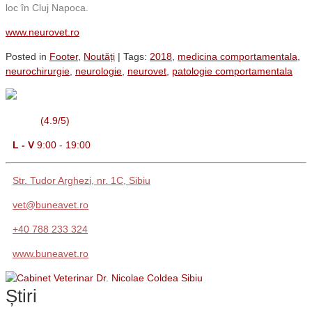
loc în Cluj Napoca.
www.neurovet.ro
Posted in
Footer
,
Noutăți
| Tags:
2018
,
medicina comportamentala
,
neurochirurgie
,
neurologie
,
neurovet
,
patologie comportamentala
(4.9/5)
L - V
9:00 - 19:00
Str. Tudor Arghezi, nr. 1C, Sibiu
vet@buneavet.ro
+40 788 233 324
www.buneavet.ro
Știri