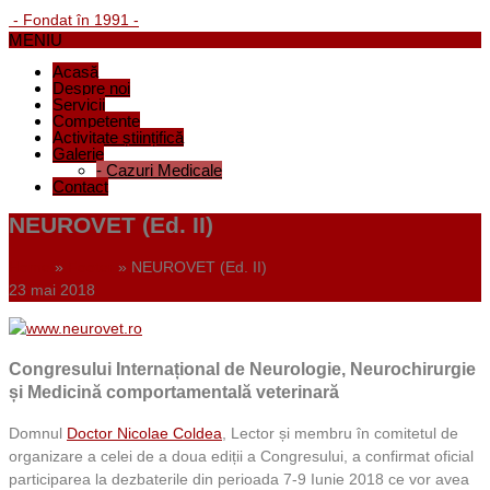
- Fondat în 1991 -
MENIU
Acasă
Despre noi
Servicii
Competențe
Activitate științifică
Galerie
-
Cazuri Medicale
Contact
NEUROVET (Ed. II)
Home
»
Footer
»
NEUROVET (Ed. II)
23 mai 2018
Congresului Internațional de Neurologie, Neurochirurgie
și Medicină comportamentală veterinară
Domnul
Doctor Nicolae Coldea
, Lector și membru în comitetul de
organizare a celei de a doua ediții a Congresului, a confirmat oficial
participarea la dezbaterile din perioada 7-9 Iunie 2018 ce vor avea