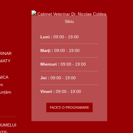
Luni :
09:00 - 19:00
Marți :
09:00 - 19:00
RINAR
MATY
Miercuri :
09:00 - 19:00
NICA
Joi :
09:00 - 19:00
em
Vineri :
09:00 - 19:00
nunțăm
FACEȚI O PROGRAMARE
NUMELUI
ITE-