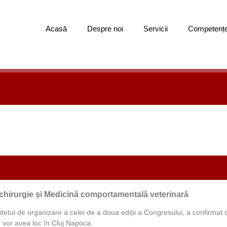
Acasă
Despre noi
Servicii
Competenț
chirurgie și Medicină comportamentală veterinară
etul de organizare a celei de a doua ediții a Congresului, a confirmat o
e vor avea loc în Cluj Napoca.