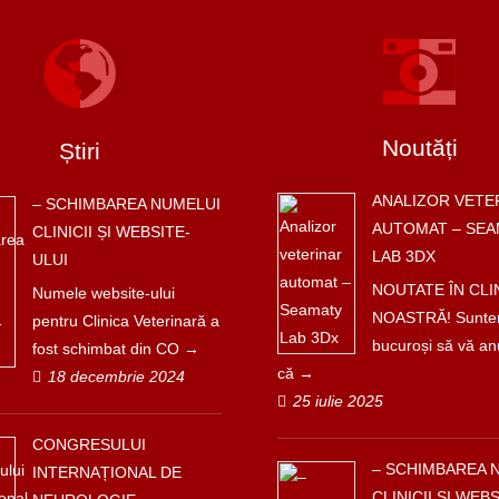
Noutăți
Știri
ANALIZOR VETE
– SCHIMBAREA NUMELUI
AUTOMAT – SEA
CLINICII ȘI WEBSITE-
LAB 3DX
ULUI
NOUTATE ÎN CLI
Numele website-ului
NOASTRĂ! Sunt
pentru Clinica Veterinară a
bucuroși să vă a
fost schimbat din CO
că
18 decembrie 2024
25 iulie 2025
CONGRESULUI
– SCHIMBAREA 
INTERNAȚIONAL DE
CLINICII ȘI WEBS