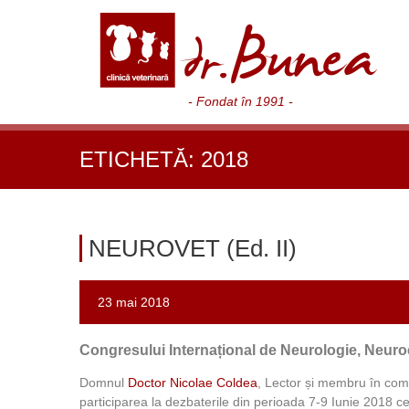
- Fondat în 1991 -
ETICHETĂ:
2018
NEUROVET (Ed. II)
23 mai 2018
Congresului Internațional de Neurologie, Neuro
Domnul
Doctor Nicolae Coldea
, Lector și membru în comit
participarea la dezbaterile din perioada 7-9 Iunie 2018 c