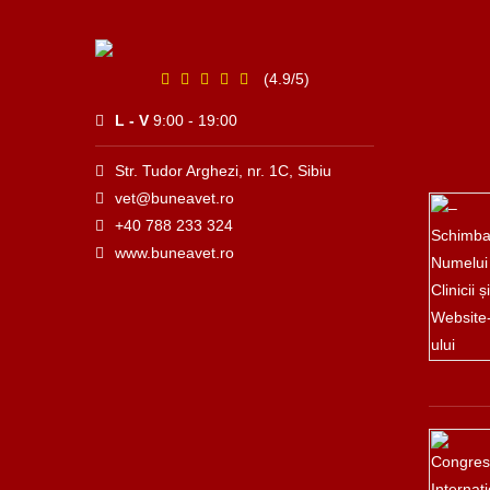
(4.9/5)
L - V
9:00 - 19:00
Str. Tudor Arghezi, nr. 1C, Sibiu
vet@buneavet.ro
+40 788 233 324
www.buneavet.ro