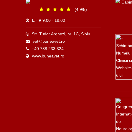
(4.9/5)
L - V
9:00 - 19:00
Str. Tudor Arghezi, nr. 1C, Sibiu
vet@buneavet.ro
+40 788 233 324
www.buneavet.ro