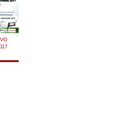
RVO
017