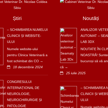
Știri
Noutăți
– SCHIMBAREA NUMELUI
ANALIZOR VETE
CLINICII ȘI WEBSITE-
AUTOMAT – SEA
ULUI
LAB 3DX
Numele website-ului
NOUTATE ÎN CLI
pentru Clinica Veterinară a
NOASTRĂ! Sunt
fost schimbat din CO
bucuroși să vă a
18 decembrie 2024
că
25 iulie 2025
CONGRESULUI
INTERNAȚIONAL DE
– SCHIMBAREA 
NEUROLOGIE,
CLINICII ȘI WEBS
NEUROCHIRURGIE ȘI
ULUI
PATOLOGIE
Numele website-u