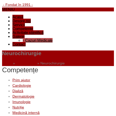
- Fondat în 1991 -
MENIU
Acasă
Despre noi
Servicii
Competențe
Activitate științifică
Galerie
-
Cazuri Medicale
Contact
Neurochirurgie
Home
»
Competențe
»
Neurochirurgie
Competențe
Prim ajutor
Cardiologie
Dializă
Dermatologie
Imunologie
Nutriție
Medicină internă