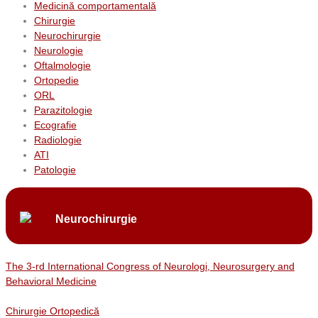
Medicină comportamentală
Chirurgie
Neurochirurgie
Neurologie
Oftalmologie
Ortopedie
ORL
Parazitologie
Ecografie
Radiologie
ATI
Patologie
Neurochirurgie
The 3-rd International Congress of Neurologi, Neurosurgery and
Behavioral Medicine
Chirurgie Ortopedică