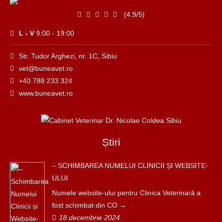
(4.9/5)
L - V
9:00 - 19:00
Str. Tudor Arghezi, nr. 1C, Sibiu
vet@buneavet.ro
+40 788 233 324
www.buneavet.ro
Știri
– SCHIMBAREA NUMELUI CLINICII ȘI WEBSITE-
ULUI
Numele website-ului pentru Clinica Veterinară a
fost schimbat din CO
18 decembrie 2024