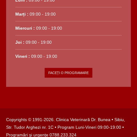
Luni :
09:00 - 19:00
Marți :
09:00 - 19:00
Miercuri :
09:00 - 19:00
Joi :
09:00 - 19:00
Vineri :
09:00 - 19:00
FACEȚI O PROGRAMARE
Copyrights © 1991-
2026. Clinica Veterinară Dr. Bunea •
Sibiu,
Str. Tudor Arghezi nr. 1C
• Program Luni-Vineri 09:00-19:00 •
Programări şi urgenţe
0788.233.324