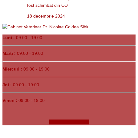
fost schimbat din CO
18 decembrie 2024
Luni :
09:00 - 19:00
Marți :
09:00 - 19:00
Miercuri :
09:00 - 19:00
Joi :
09:00 - 19:00
Vineri :
09:00 - 19:00
Faceți o programare
Copyrights © 1991-
2026. Clinica Veterinară Dr. Bunea •
Sibiu, Str.