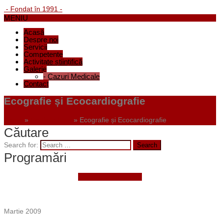
- Fondat în 1991 -
MENIU
Acasă
Despre noi
Servicii
Competențe
Activitate științifică
Galerie
-
Cazuri Medicale
Contact
Ecografie și Ecocardiografie
Home
»
Portfolio Item
»
Ecografie și Ecocardiografie
Căutare
Search for:
Programări
Faceți o programare
Martie 2009