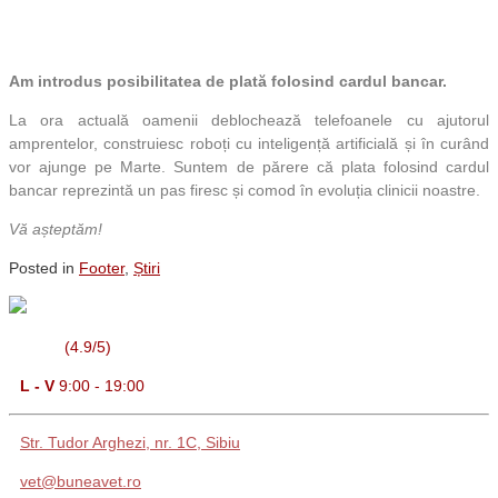
Am introdus posibilitatea de plată folosind cardul bancar.
La ora actuală oamenii deblochează telefoanele cu ajutorul
amprentelor, construiesc roboți cu inteligență artificială și în curând
vor ajunge pe Marte. Suntem de părere că plata folosind cardul
bancar reprezintă un pas firesc și comod în evoluția clinicii noastre.
Vă așteptăm!
Posted in
Footer
,
Știri
(4.9/5)
L - V
9:00 - 19:00
Str. Tudor Arghezi, nr. 1C, Sibiu
vet@buneavet.ro