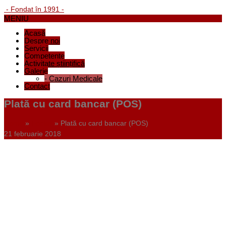
- Fondat în 1991 -
MENIU
Acasă
Despre noi
Servicii
Competențe
Activitate științifică
Galerie
-
Cazuri Medicale
Contact
Plată cu card bancar (POS)
Home
»
Footer
»
Plată cu card bancar (POS)
21 februarie 2018