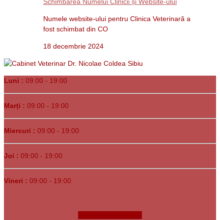
Schimbarea Numelui Clinicii și Website-ului
Numele website-ului pentru Clinica Veterinară a
fost schimbat din CO
18 decembrie 2024
Luni :
09:00 - 19:00
Marți :
09:00 - 19:00
Miercuri :
09:00 - 19:00
Joi :
09:00 - 19:00
Vineri :
09:00 - 19:00
Faceți o programare