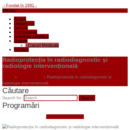
- Fondat în 1991 -
MENIU
Acasă
Despre noi
Servicii
Competențe
Activitate științifică
Galerie
-
Cazuri Medicale
Contact
Radioprotecția în radiodiagnostic și
radiologie intervențională
Home
»
Portfolio Item
»
Radioprotecția în radiodiagnostic și
radiologie intervențională
Căutare
Search for:
Programări
Faceți o programare