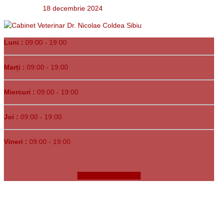
18 decembrie 2024
Luni :
09:00 - 19:00
Marți :
09:00 - 19:00
Miercuri :
09:00 - 19:00
Joi :
09:00 - 19:00
Vineri :
09:00 - 19:00
Faceți o programare
Copyrights © 1991-
2026. Clinica Veterinară Dr. Bunea •
Sibiu, Str.
Tudor Arghezi nr. 1C
• Program Luni-Vineri 09:00-19:00 •
Programări şi urgenţe
0788.233.324