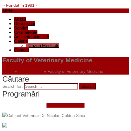
- Fondat în 1991 -
MENIU
Acasă
Despre noi
Servicii
Competențe
Activitate științifică
Galerie
-
Cazuri Medicale
Contact
Faculty of Veterinary Medicine
Home
»
Portfolio Item
»
Faculty of Veterinary Medicine
Căutare
Search for:
Programări
Faceți o programare