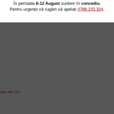
În perioada
6-12 August
suntem în
concediu.
Pentru urgențe vă rugăm să apelați
0788.233.324
.
imbat din CO