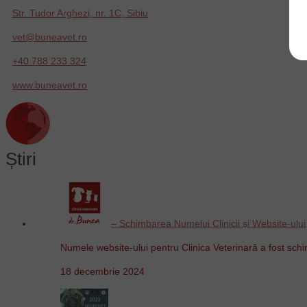
Str. Tudor Arghezi, nr. 1C, Sibiu
vet@buneavet.ro
+40 788 233 324
www.buneavet.ro
Știri
– Schimbarea Numelui Clinicii și Website-ului
Numele website-ului pentru Clinica Veterinară a fost sch
18 decembrie 2024