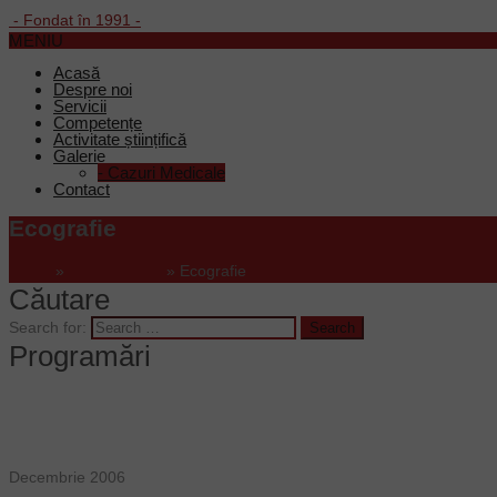
- Fondat în 1991 -
MENIU
Acasă
Despre noi
Servicii
Competențe
Activitate științifică
Galerie
-
Cazuri Medicale
Contact
Ecografie
Home
»
Portfolio Item
»
Ecografie
Căutare
Search for:
Programări
Decembrie 2006