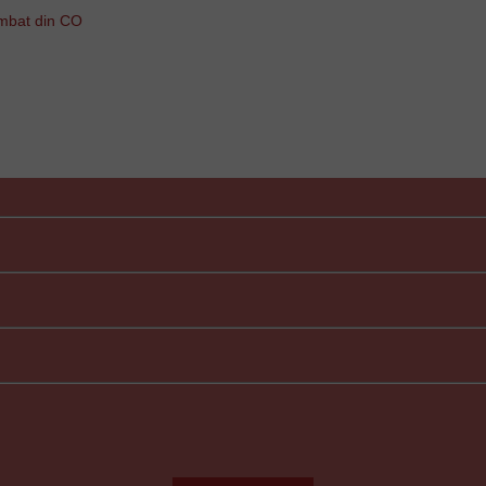
imbat din CO
Faceți o programare