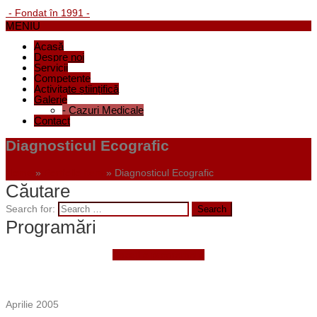
- Fondat în 1991 -
MENIU
Acasă
Despre noi
Servicii
Competențe
Activitate științifică
Galerie
-
Cazuri Medicale
Contact
Diagnosticul Ecografic
Home
»
Portfolio Item
»
Diagnosticul Ecografic
Căutare
Search for:
Programări
Faceți o programare
Aprilie 2005