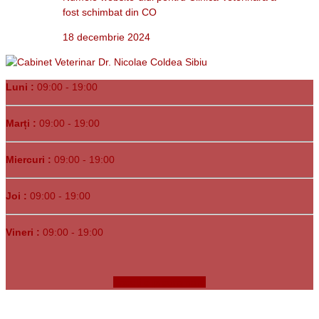
fost schimbat din CO
18 decembrie 2024
Luni :
09:00 - 19:00
Marți :
09:00 - 19:00
Miercuri :
09:00 - 19:00
Joi :
09:00 - 19:00
Vineri :
09:00 - 19:00
Faceți o programare
Copyrights © 1991-
2026. Clinica Veterinară Dr. Bunea •
Sibiu, Str.