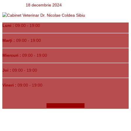
18 decembrie 2024
Luni :
09:00 - 19:00
Marți :
09:00 - 19:00
Miercuri :
09:00 - 19:00
Joi :
09:00 - 19:00
Vineri :
09:00 - 19:00
Faceți o programare
Copyrights © 1991-
2026. Clinica Veterinară Dr. Bunea •
Sibiu, Str.
Tudor Arghezi nr. 1C
• Program Luni-Vineri 09:00-19:00 •
Programări şi urgenţe
0788.233.324