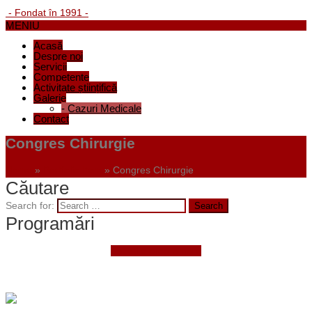
- Fondat în 1991 -
MENIU
Acasă
Despre noi
Servicii
Competențe
Activitate științifică
Galerie
-
Cazuri Medicale
Contact
Congres Chirurgie
Home
»
Portfolio Item
»
Congres Chirurgie
Căutare
Search for:
Programări
Faceți o programare