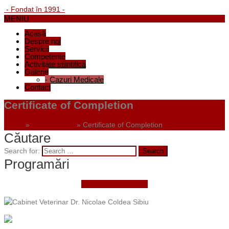
- Fondat în 1991 -
MENIU
Acasă
Despre noi
Servicii
Competențe
Activitate științifică
Galerie
-
Cazuri Medicale
Contact
Certificate of Completion
Home
»
Portfolio Item
»
Certificate of Completion
Căutare
Search for:
Programări
Faceți o programare