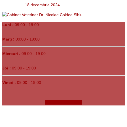
18 decembrie 2024
Luni :
09:00 - 19:00
Marți :
09:00 - 19:00
Miercuri :
09:00 - 19:00
Joi :
09:00 - 19:00
Vineri :
09:00 - 19:00
Faceți o programare
Copyrights © 1991-
2026. Clinica Veterinară Dr. Bunea •
Sibiu, Str.
Tudor Arghezi nr. 1C
• Program Luni-Vineri 09:00-19:00 •
Programări şi urgenţe
0788.233.324