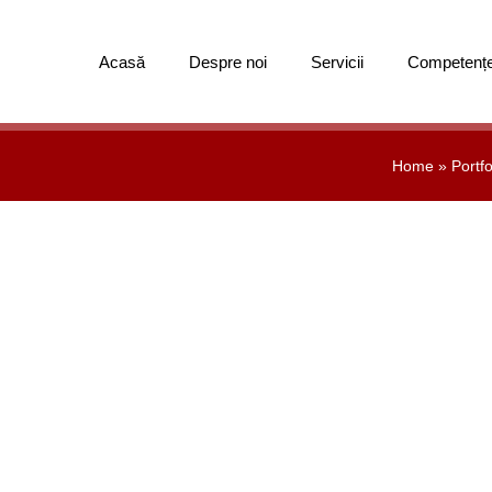
Acasă
Despre noi
Servicii
Competenț
Home
»
Portfo