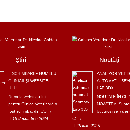
Știri
Noutăți
– SCHIMBAREA NUMELUI
ANALIZOR VETE
CLINICII ȘI WEBSITE-
AUTOMAT – SEA
ULUI
LAB 3DX
Numele website-ului
NOUTATE ÎN CLI
pentru Clinica Veterinară a
NOASTRĂ! Sunt
fost schimbat din CO
bucuroși să vă a
18 decembrie 2024
că
25 iulie 2025