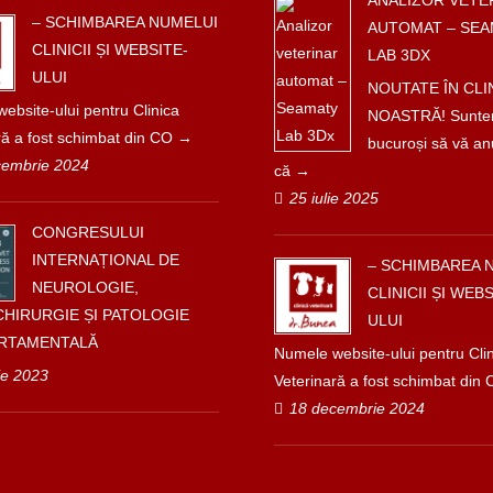
ANALIZOR VETE
– SCHIMBAREA NUMELUI
AUTOMAT – SEA
CLINICII ȘI WEBSITE-
LAB 3DX
ULUI
NOUTATE ÎN CLI
ebsite-ului pentru Clinica
NOASTRĂ! Sunt
ră a fost schimbat din CO
bucuroși să vă a
cembrie 2024
că
25 iulie 2025
CONGRESULUI
INTERNAȚIONAL DE
– SCHIMBAREA 
NEUROLOGIE,
CLINICII ȘI WEBS
HIRURGIE ȘI PATOLOGIE
ULUI
RTAMENTALĂ
Numele website-ului pentru Cli
ie 2023
Veterinară a fost schimbat din
18 decembrie 2024