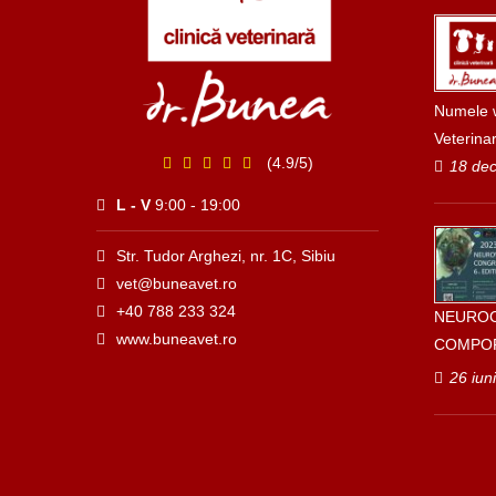
Numele w
Veterina
(4.9/5)
18 de
L - V
9:00 - 19:00
Str. Tudor Arghezi, nr. 1C, Sibiu
vet@buneavet.ro
+40 788 233 324
NEUROC
www.buneavet.ro
COMPO
26 iun