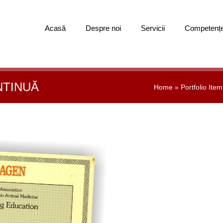
Acasă
Despre noi
Servicii
Competenț
NTINUĂ
Home
»
Portfolio Item