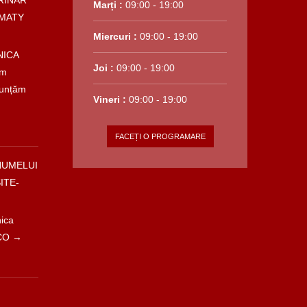
RINAR
Marți :
09:00 - 19:00
MATY
Miercuri :
09:00 - 19:00
NICA
Joi :
09:00 - 19:00
em
nunțăm
Vineri :
09:00 - 19:00
FACEȚI O PROGRAMARE
NUMELUI
ITE-
nica
 CO