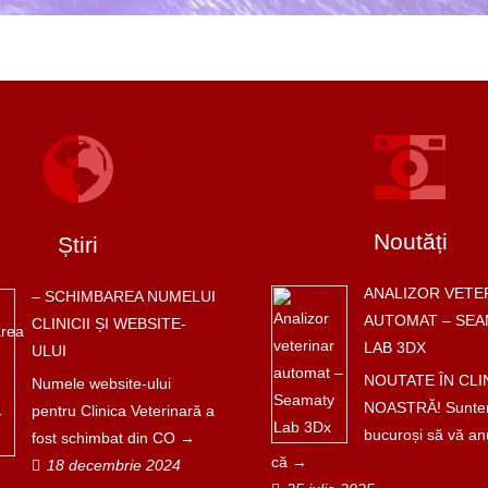
Noutăți
Știri
ANALIZOR VETE
– SCHIMBAREA NUMELUI
AUTOMAT – SEA
CLINICII ȘI WEBSITE-
LAB 3DX
ULUI
NOUTATE ÎN CLI
Numele website-ului
NOASTRĂ! Sunt
pentru Clinica Veterinară a
bucuroși să vă a
fost schimbat din CO
că
18 decembrie 2024