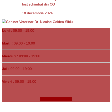
fost schimbat din CO
18 decembrie 2024
Luni :
09:00 - 19:00
Marți :
09:00 - 19:00
Miercuri :
09:00 - 19:00
Joi :
09:00 - 19:00
Vineri :
09:00 - 19:00
Faceți o programare
Copyrights © 1991-
2026. Clinica Veterinară Dr. Bunea •
Sibiu, Str.