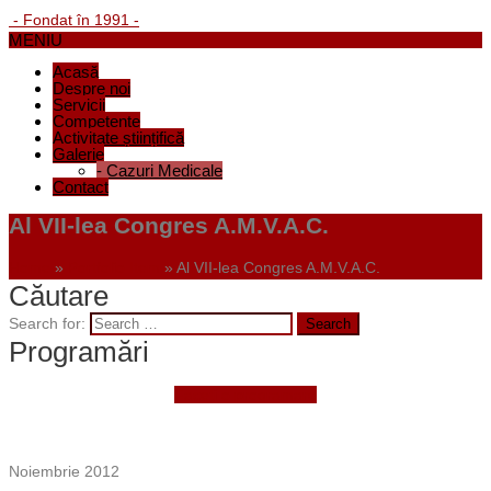
- Fondat în 1991 -
MENIU
Acasă
Despre noi
Servicii
Competențe
Activitate științifică
Galerie
-
Cazuri Medicale
Contact
Al VII-lea Congres A.M.V.A.C.
Home
»
Portfolio Item
»
Al VII-lea Congres A.M.V.A.C.
Căutare
Search for:
Programări
Faceți o programare
Noiembrie 2012