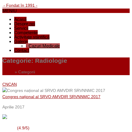
- Fondat în 1991 -
MENIU
Acasă
Despre noi
Servicii
Competențe
Activitate științifică
Galerie
-
Cazuri Medicale
Contact
Categorie:
Radiologie
Home
»
Categorii
CNCAN
Congres național al SRVO AMVDIR SRVNNMC 2017
Aprilie 2017
(4.9/5)