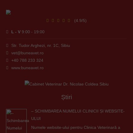
(4.9/5)
L - V
9:00 - 19:00
Str. Tudor Arghezi, nr. 1C, Sibiu
vet@buneavet.ro
+40 788 233 324
www.buneavet.ro
Știri
– SCHIMBAREA NUMELUI CLINICII ȘI WEBSITE-
ULUI
Numele website-ului pentru Clinica Veterinară a