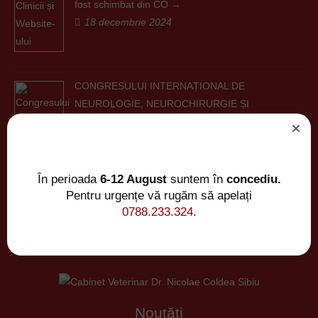
fost schimbat din CO
18 decembrie 2024
CONGRESULUI INTERNAȚIONAL DE
NEUROLOGIE, NEUROCHIRURGIE ȘI
PATOLOGIE COMPORTAMENTALĂ
26 iunie 2023
În perioada
6-12 August
suntem în
concediu.
Pentru urgențe vă rugăm să apelați
0788.233.324
.
Noutăți