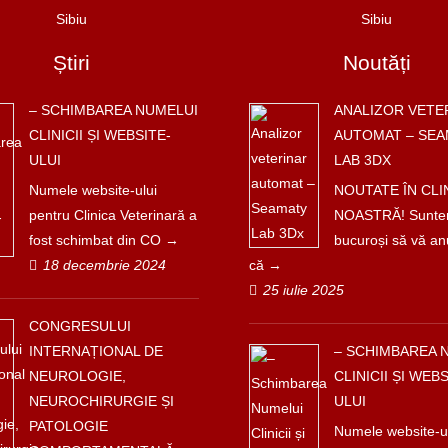
Știri
Noutăți
– SCHIMBAREA NUMELUI
ANALIZOR VETE
CLINICII ȘI WEBSITE-
AUTOMAT – SEA
ULUI
LAB 3DX
Numele website-ului
NOUTATE ÎN CLI
pentru Clinica Veterinară a
NOASTRĂ! Sunt
fost schimbat din CO
bucuroși să vă a
18 decembrie 2024
că
25 iulie 2025
CONGRESULUI
INTERNAȚIONAL DE
– SCHIMBAREA 
NEUROLOGIE,
CLINICII ȘI WEBS
NEUROCHIRURGIE ȘI
ULUI
PATOLOGIE
Numele website-u