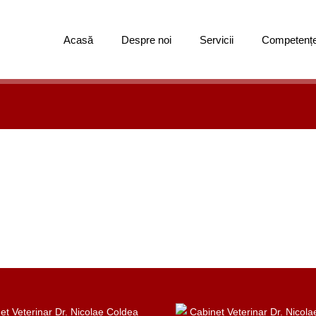
Acasă
Despre noi
Servicii
Competenț