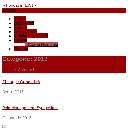
- Fondat în 1991 -
MENIU
Acasă
Despre noi
Servicii
Competențe
Activitate științifică
Galerie
-
Cazuri Medicale
Contact
Categorie:
2013
Home
»
Categorii
Chirurgie Ortopedică
Aprilie 2013
Pain Management Symposium
Octombrie 2013