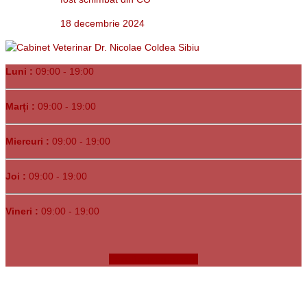
18 decembrie 2024
Luni :
09:00 - 19:00
Marți :
09:00 - 19:00
Miercuri :
09:00 - 19:00
Joi :
09:00 - 19:00
Vineri :
09:00 - 19:00
Faceți o programare
Copyrights © 1991-
2026. Clinica Veterinară Dr. Bunea •
Sibiu, Str.
Tudor Arghezi nr. 1C
• Program Luni-Vineri 09:00-19:00 •