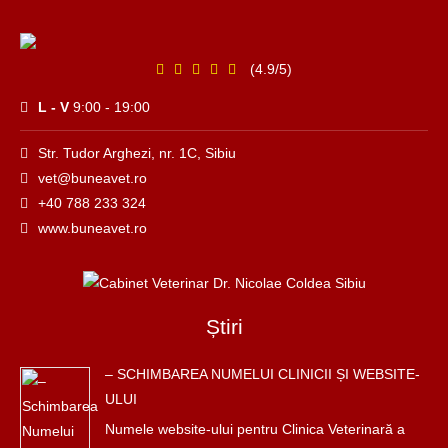
(4.9/5)
L - V
9:00 - 19:00
Str. Tudor Arghezi, nr. 1C, Sibiu
vet@buneavet.ro
+40 788 233 324
www.buneavet.ro
Știri
– SCHIMBAREA NUMELUI CLINICII ȘI WEBSITE-
ULUI
Numele website-ului pentru Clinica Veterinară a