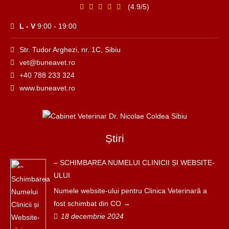
(4.9/5)
L - V
9:00 - 19:00
Str. Tudor Arghezi, nr. 1C, Sibiu
vet@buneavet.ro
+40 788 233 324
www.buneavet.ro
Știri
– SCHIMBAREA NUMELUI CLINICII ȘI WEBSITE-
ULUI
Numele website-ului pentru Clinica Veterinară a
fost schimbat din CO
18 decembrie 2024